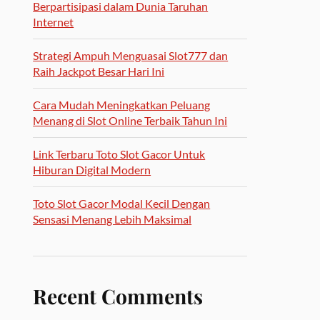
Berpartisipasi dalam Dunia Taruhan
Internet
Strategi Ampuh Menguasai Slot777 dan
Raih Jackpot Besar Hari Ini
Cara Mudah Meningkatkan Peluang
Menang di Slot Online Terbaik Tahun Ini
Link Terbaru Toto Slot Gacor Untuk
Hiburan Digital Modern
Toto Slot Gacor Modal Kecil Dengan
Sensasi Menang Lebih Maksimal
Recent Comments