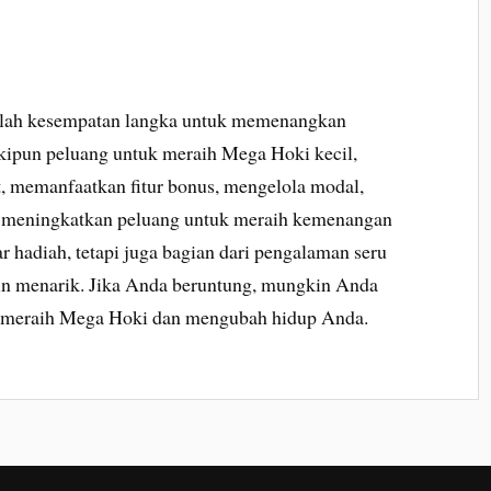
alah kesempatan langka untuk memenangkan
kipun peluang untuk meraih Mega Hoki kecil,
t, memanfaatkan fitur bonus, mengelola modal,
a meningkatkan peluang untuk meraih kemenangan
 hadiah, tetapi juga bagian dari pengalaman seru
n menarik. Jika Anda beruntung, mungkin Anda
g meraih Mega Hoki dan mengubah hidup Anda.