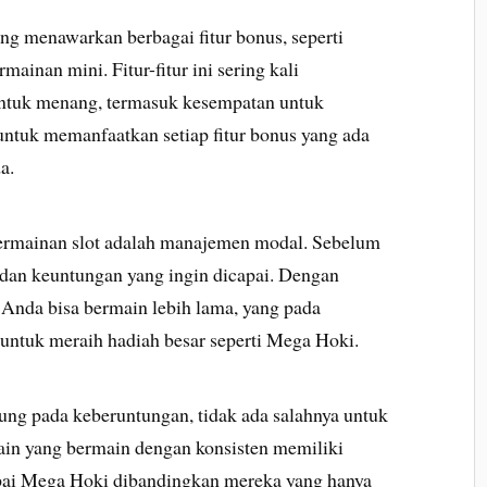
g menawarkan berbagai fitur bonus, seperti
rmainan mini. Fitur-fitur ini sering kali
ntuk menang, termasuk kesempatan untuk
ntuk memanfaatkan setiap fitur bonus yang ada
a.
permainan slot adalah manajemen modal. Sebelum
 dan keuntungan yang ingin dicapai. Dengan
 Anda bisa bermain lebih lama, yang pada
untuk meraih hadiah besar seperti Mega Hoki.
ung pada keberuntungan, tidak ada salahnya untuk
ain yang bermain dengan konsisten memiliki
pai Mega Hoki dibandingkan mereka yang hanya