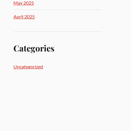
May 2025
April 2025
Categories
Uncategorized