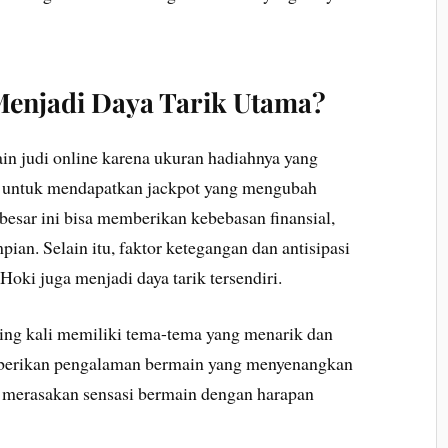
enjadi Daya Tarik Utama?
n judi online karena ukuran hadiahnya yang
i untuk mendapatkan jackpot yang mengubah
esar ini bisa memberikan kebebasan finansial,
ian. Selain itu, faktor ketegangan dan antisipasi
oki juga menjadi daya tarik tersendiri.
ring kali memiliki tema-tema yang menarik dan
berikan pengalaman bermain yang menyenangkan
 merasakan sensasi bermain dengan harapan