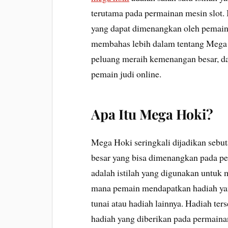
terutama pada permainan mesin slot. I
yang dapat dimenangkan oleh pemain s
membahas lebih dalam tentang Mega
peluang meraih kemenangan besar, d
pemain judi online.
Apa Itu Mega Hoki?
Mega Hoki seringkali dijadikan sebut
besar yang bisa dimenangkan pada pe
adalah istilah yang digunakan untu
mana pemain mendapatkan hadiah yan
tunai atau hadiah lainnya. Hadiah ter
hadiah yang diberikan pada permainan 