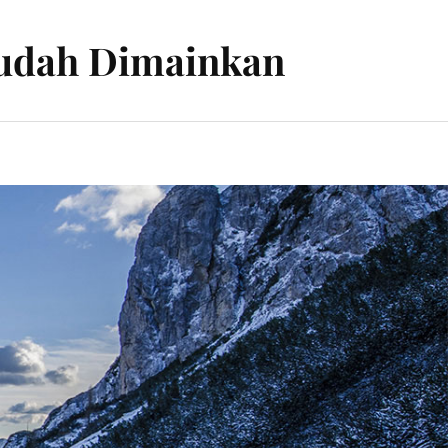
Mudah Dimainkan