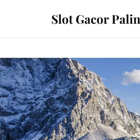
Slot Gacor Pal