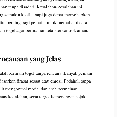
han tanpa disadari. Kesalahan-kesalahan ini
 semakin kecil, tetapi juga dapat menyebabkan
 itu, penting bagi pemain untuk memahami cara
n togel agar permainan tetap terkontrol, aman,
encanaan yang Jelas
alah bermain togel tanpa rencana. Banyak pemain
arkan firasat sesaat atau emosi. Padahal, tanpa
ulit mengontrol modal dan arah permainan.
atas kekalahan, serta target kemenangan sejak