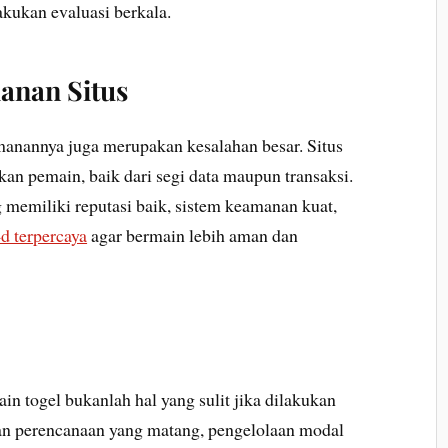
akukan evaluasi berkala.
anan Situs
amanannya juga merupakan kesalahan besar. Situs
kan pemain, baik dari segi data maupun transaksi.
 memiliki reputasi baik, sistem keamanan kuat,
d terpercaya
agar bermain lebih aman dan
 togel bukanlah hal yang sulit jika dilakukan
an perencanaan yang matang, pengelolaan modal