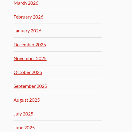
March 2026
February 2026
January 2026
December 2025
November 2025
October 2025
September 2025
August 2025
July 2025
June 2025