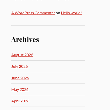
A WordPress Commenter
on
Hello world!
Archives
August 2026
July 2026
June 2026
May 2026
April 2026