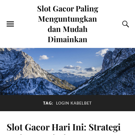
Slot Gacor Paling
Menguntungkan
dan Mudah
Dimainkan
TAG:
LOGIN KABELBET
Slot Gacor Hari Ini: Strategi