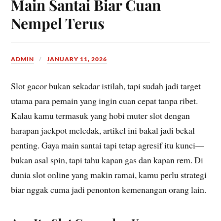
Main Santai Biar Cuan
Nempel Terus
ADMIN
JANUARY 11, 2026
Slot gacor bukan sekadar istilah, tapi sudah jadi target
utama para pemain yang ingin cuan cepat tanpa ribet.
Kalau kamu termasuk yang hobi muter slot dengan
harapan jackpot meledak, artikel ini bakal jadi bekal
penting. Gaya main santai tapi tetap agresif itu kunci—
bukan asal spin, tapi tahu kapan gas dan kapan rem. Di
dunia slot online yang makin ramai, kamu perlu strategi
biar nggak cuma jadi penonton kemenangan orang lain.