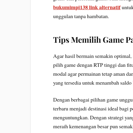
bukumimpi138 link alternatif
untuk
unggulan tanpa hambatan.
Tips Memilih Game P
Agar hasil bermain semakin optimal, 
pilih game dengan RTP tinggi dan fit
modal agar permainan tetap aman dan
yang tersedia untuk menambah saldo
Dengan berbagai pilihan game unggul
terbaru menjadi destinasi ideal bagi
menguntungkan. Dengan strategi yang
meraih kemenangan besar pun semakin