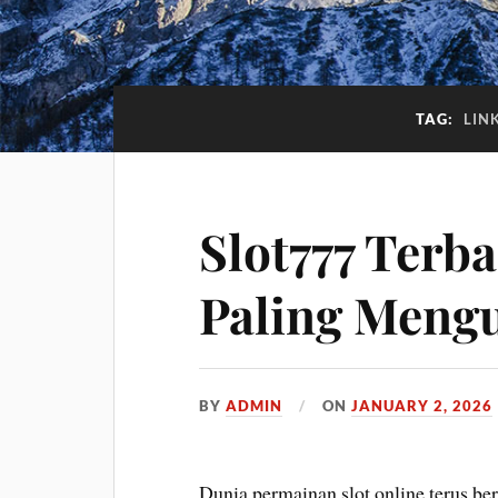
TAG:
LIN
Slot777 Terb
Paling Meng
BY
ADMIN
ON
JANUARY 2, 2026
Dunia permainan slot online terus b