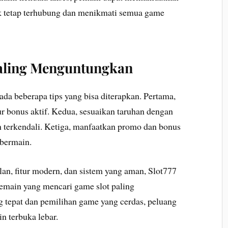
 tetap terhubung dan menikmati semua game
aling Menguntungkan
ada beberapa tips yang bisa diterapkan. Pertama,
ur bonus aktif. Kedua, sesuaikan taruhan dengan
 terkendali. Ketiga, manfaatkan promo dan bonus
 bermain.
an, fitur modern, dan sistem yang aman, Slot777
 pemain yang mencari game slot paling
 tepat dan pemilihan game yang cerdas, peluang
 terbuka lebar.