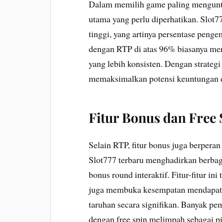
Dalam memilih game paling menguntu
utama yang perlu diperhatikan. Slot
tinggi, yang artinya persentase peng
dengan RTP di atas 96% biasanya me
yang lebih konsisten. Dengan strateg
memaksimalkan potensi keuntungan d
Fitur Bonus dan Free 
Selain RTP, fitur bonus juga berper
Slot777 terbaru menghadirkan berbagai
bonus round interaktif. Fitur-fitur i
juga membuka kesempatan mendapatk
taruhan secara signifikan. Banyak 
dengan free spin melimpah sebagai p