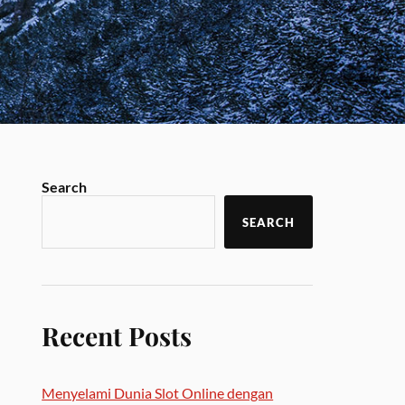
Search
SEARCH
Recent Posts
Menyelami Dunia Slot Online dengan