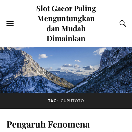
Slot Gacor Paling
Menguntungkan
dan Mudah
Dimainkan
TAG:
CUPUTOTO
Pengaruh Fenomena