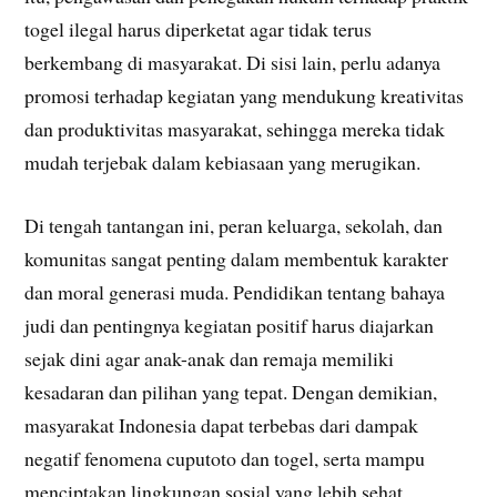
togel ilegal harus diperketat agar tidak terus
berkembang di masyarakat. Di sisi lain, perlu adanya
promosi terhadap kegiatan yang mendukung kreativitas
dan produktivitas masyarakat, sehingga mereka tidak
mudah terjebak dalam kebiasaan yang merugikan.
Di tengah tantangan ini, peran keluarga, sekolah, dan
komunitas sangat penting dalam membentuk karakter
dan moral generasi muda. Pendidikan tentang bahaya
judi dan pentingnya kegiatan positif harus diajarkan
sejak dini agar anak-anak dan remaja memiliki
kesadaran dan pilihan yang tepat. Dengan demikian,
masyarakat Indonesia dapat terbebas dari dampak
negatif fenomena cuputoto dan togel, serta mampu
menciptakan lingkungan sosial yang lebih sehat,