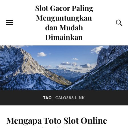
Slot Gacor Paling
Menguntungkan
dan Mudah
Dimainkan
TAG:
CALO388 LINK
Mengapa Toto Slot Online