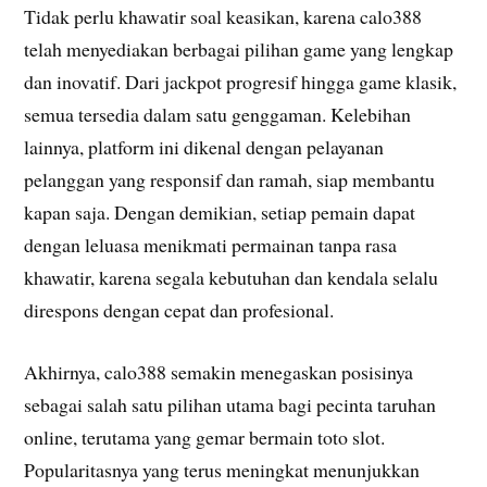
Tidak perlu khawatir soal keasikan, karena calo388
telah menyediakan berbagai pilihan game yang lengkap
dan inovatif. Dari jackpot progresif hingga game klasik,
semua tersedia dalam satu genggaman. Kelebihan
lainnya, platform ini dikenal dengan pelayanan
pelanggan yang responsif dan ramah, siap membantu
kapan saja. Dengan demikian, setiap pemain dapat
dengan leluasa menikmati permainan tanpa rasa
khawatir, karena segala kebutuhan dan kendala selalu
direspons dengan cepat dan profesional.
Akhirnya, calo388 semakin menegaskan posisinya
sebagai salah satu pilihan utama bagi pecinta taruhan
online, terutama yang gemar bermain toto slot.
Popularitasnya yang terus meningkat menunjukkan