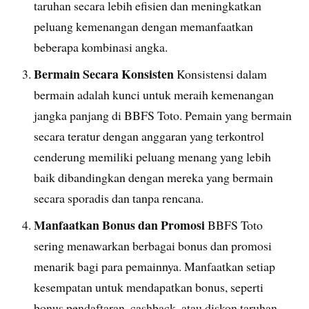
taruhan secara lebih efisien dan meningkatkan
peluang kemenangan dengan memanfaatkan
beberapa kombinasi angka.
Bermain Secara Konsisten
Konsistensi dalam
bermain adalah kunci untuk meraih kemenangan
jangka panjang di BBFS Toto. Pemain yang bermain
secara teratur dengan anggaran yang terkontrol
cenderung memiliki peluang menang yang lebih
baik dibandingkan dengan mereka yang bermain
secara sporadis dan tanpa rencana.
Manfaatkan Bonus dan Promosi
BBFS Toto
sering menawarkan berbagai bonus dan promosi
menarik bagi para pemainnya. Manfaatkan setiap
kesempatan untuk mendapatkan bonus, seperti
bonus pendaftaran, cashback, atau diskon taruhan,