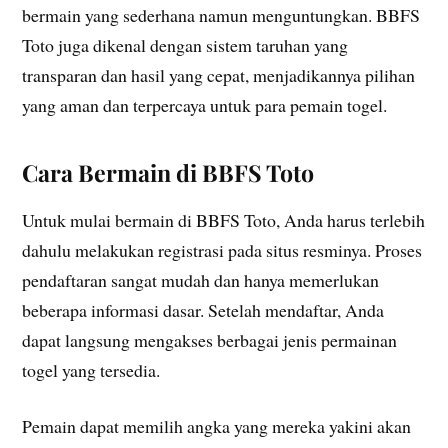
bermain yang sederhana namun menguntungkan. BBFS
Toto juga dikenal dengan sistem taruhan yang
transparan dan hasil yang cepat, menjadikannya pilihan
yang aman dan terpercaya untuk para pemain togel.
Cara Bermain di BBFS Toto
Untuk mulai bermain di BBFS Toto, Anda harus terlebih
dahulu melakukan registrasi pada situs resminya. Proses
pendaftaran sangat mudah dan hanya memerlukan
beberapa informasi dasar. Setelah mendaftar, Anda
dapat langsung mengakses berbagai jenis permainan
togel yang tersedia.
Pemain dapat memilih angka yang mereka yakini akan