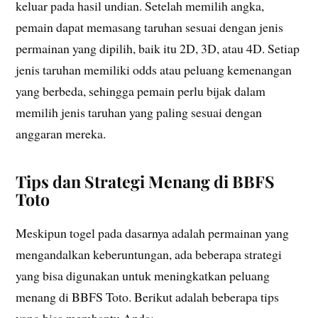
keluar pada hasil undian. Setelah memilih angka,
pemain dapat memasang taruhan sesuai dengan jenis
permainan yang dipilih, baik itu 2D, 3D, atau 4D. Setiap
jenis taruhan memiliki odds atau peluang kemenangan
yang berbeda, sehingga pemain perlu bijak dalam
memilih jenis taruhan yang paling sesuai dengan
anggaran mereka.
Tips dan Strategi Menang di BBFS
Toto
Meskipun togel pada dasarnya adalah permainan yang
mengandalkan keberuntungan, ada beberapa strategi
yang bisa digunakan untuk meningkatkan peluang
menang di BBFS Toto. Berikut adalah beberapa tips