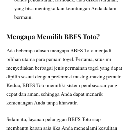
yang bisa meningkatkan keuntungan Anda dalam
bermain.
Mengapa Memilih BBFS Toto?
Ada beberapa alasan mengapa BBFS Toto menjadi
pilihan utama para pemain togel. Pertama, situs ini
menyediakan berbagai jenis permainan togel yang dapat
dipilih sesuai dengan preferensi masing-masing pemain.
Kedua, BBFS Toto memiliki sistem pembayaran yang
cepat dan aman, sehingga Anda dapat menarik
kemenangan Anda tanpa khawatir.
Selain itu, layanan pelanggan BBFS Toto siap
membantu kapan saja jika Anda mengalami kesulitan