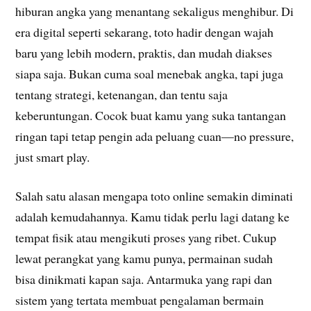
hiburan angka yang menantang sekaligus menghibur. Di
era digital seperti sekarang, toto hadir dengan wajah
baru yang lebih modern, praktis, dan mudah diakses
siapa saja. Bukan cuma soal menebak angka, tapi juga
tentang strategi, ketenangan, dan tentu saja
keberuntungan. Cocok buat kamu yang suka tantangan
ringan tapi tetap pengin ada peluang cuan—no pressure,
just smart play.
Salah satu alasan mengapa toto online semakin diminati
adalah kemudahannya. Kamu tidak perlu lagi datang ke
tempat fisik atau mengikuti proses yang ribet. Cukup
lewat perangkat yang kamu punya, permainan sudah
bisa dinikmati kapan saja. Antarmuka yang rapi dan
sistem yang tertata membuat pengalaman bermain