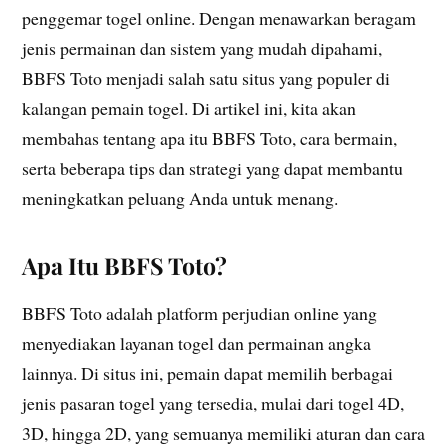
penggemar togel online. Dengan menawarkan beragam
jenis permainan dan sistem yang mudah dipahami,
BBFS Toto menjadi salah satu situs yang populer di
kalangan pemain togel. Di artikel ini, kita akan
membahas tentang apa itu BBFS Toto, cara bermain,
serta beberapa tips dan strategi yang dapat membantu
meningkatkan peluang Anda untuk menang.
Apa Itu BBFS Toto?
BBFS Toto adalah platform perjudian online yang
menyediakan layanan togel dan permainan angka
lainnya. Di situs ini, pemain dapat memilih berbagai
jenis pasaran togel yang tersedia, mulai dari togel 4D,
3D, hingga 2D, yang semuanya memiliki aturan dan cara