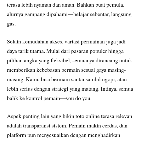
terasa lebih nyaman dan aman. Bahkan buat pemula,
alurnya gampang dipahami—belajar sebentar, langsung
gas.
Selain kemudahan akses, variasi permainan juga jadi
daya tarik utama. Mulai dari pasaran populer hingga
pilihan angka yang fleksibel, semuanya dirancang untuk
memberikan kebebasan bermain sesuai gaya masing-
masing. Kamu bisa bermain santai sambil ngopi, atau
lebih serius dengan strategi yang matang. Intinya, semua
balik ke kontrol pemain—you do you.
Aspek penting lain yang bikin toto online terasa relevan
adalah transparansi sistem. Pemain makin cerdas, dan
platform pun menyesuaikan dengan menghadirkan