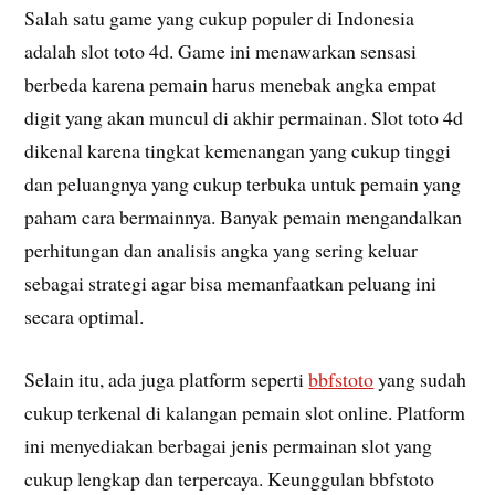
Salah satu game yang cukup populer di Indonesia
adalah slot toto 4d. Game ini menawarkan sensasi
berbeda karena pemain harus menebak angka empat
digit yang akan muncul di akhir permainan. Slot toto 4d
dikenal karena tingkat kemenangan yang cukup tinggi
dan peluangnya yang cukup terbuka untuk pemain yang
paham cara bermainnya. Banyak pemain mengandalkan
perhitungan dan analisis angka yang sering keluar
sebagai strategi agar bisa memanfaatkan peluang ini
secara optimal.
Selain itu, ada juga platform seperti
bbfstoto
yang sudah
cukup terkenal di kalangan pemain slot online. Platform
ini menyediakan berbagai jenis permainan slot yang
cukup lengkap dan terpercaya. Keunggulan bbfstoto