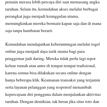
pemain merasa lebih percaya diri saat memasang angka
taruhan. Selain itu, kemudahan akses melalui berbagai
perangkat juga menjadi keunggulan utama,
memungkinkan mereka bermain kapan saja dan di mana
saja tanpa hambatan berarti.
Kemudahan mendapatkan keberuntungan melalui togel
online juga menjadi daya tarik utama bagi para
penggemar judi daring. Mereka tidak perlu lagi repot
keluar rumah atau antre di tempat-tempat tradisional,
karena semua bisa dilakukan secara online dengan
hanya beberapa klik. Keamanan transaksi yang terjamin
serta layanan pelanggan yang responsif menambah
kepercayaan diri pengguna dalam menjalankan aktivitas
taruhan. Dengan demikian, tak heran jika situs toto dan