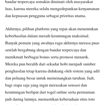
bandar terpercaya semakin diminati oleh masyarakat
luas, karena mereka selalu mengedepankan kenyamanan
dan kepuasan pengguna sebagai prioritas utama.
Akhirnya, pilihan platform yang tepat akan menentukan
keberhasilan dalam meraih keuntungan maksimal.
Banyak pemain yang awalnya ragu akhirnya merasa puas
setelah bergabung dengan bandar terpercaya dan
menikmati berbagai bonus serta promosi menarik.
Mereka pun beralih dari sekadar hobi menjadi sumber
penghasilan tetap karena didukung oleh sistem yang adil
dan peluang besar untuk memenangkan taruhan. Jadi,
bagi siapa saja yang ingin merasakan sensasi dan
keuntungan berlipat dari togel online serta permainan
judi daring lainnya, memastikan keberadaan situs toto