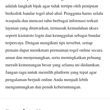
adalah langkah bijak agar tidak tertipu oleh penipuan
berkedok bandar togel abal-abal. Pengguna harus selalu
waspada dan mencari tahu berbagai informasi terkait
layanan yang ditawarkan, termasuk kemudahan akses
seperti kastatoto login dan keunggulan sebagai bandar
terpercaya. Dengan mengikuti tips tersebut, setiap
pemain dapat menikmati permainan togel online secara
aman dan menyenangkan, serta meningkatkan peluang
meraih kemenangan besar yang selama ini diidamkan.
Jangan ragu untuk memilih platform yang tepat agar
pengalaman berjudi online Anda menjadi lebih
menguntungkan dan penuh keberuntungan.