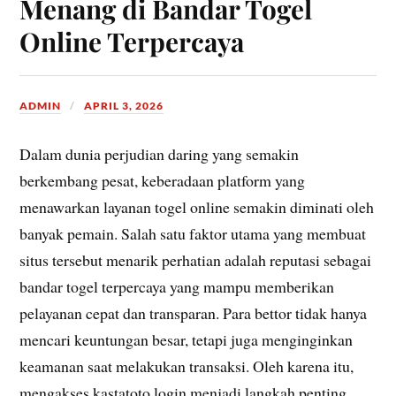
Menang di Bandar Togel
Online Terpercaya
ADMIN
APRIL 3, 2026
Dalam dunia perjudian daring yang semakin
berkembang pesat, keberadaan platform yang
menawarkan layanan togel online semakin diminati oleh
banyak pemain. Salah satu faktor utama yang membuat
situs tersebut menarik perhatian adalah reputasi sebagai
bandar togel terpercaya yang mampu memberikan
pelayanan cepat dan transparan. Para bettor tidak hanya
mencari keuntungan besar, tetapi juga menginginkan
keamanan saat melakukan transaksi. Oleh karena itu,
mengakses kastatoto login menjadi langkah penting