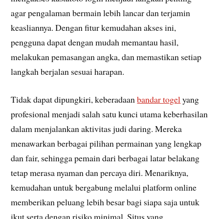
agar pengalaman bermain lebih lancar dan terjamin
keasliannya. Dengan fitur kemudahan akses ini,
pengguna dapat dengan mudah memantau hasil,
melakukan pemasangan angka, dan memastikan setiap
langkah berjalan sesuai harapan.
Tidak dapat dipungkiri, keberadaan
bandar togel
yang
profesional menjadi salah satu kunci utama keberhasilan
dalam menjalankan aktivitas judi daring. Mereka
menawarkan berbagai pilihan permainan yang lengkap
dan fair, sehingga pemain dari berbagai latar belakang
tetap merasa nyaman dan percaya diri. Menariknya,
kemudahan untuk bergabung melalui platform online
memberikan peluang lebih besar bagi siapa saja untuk
ikut serta dengan risiko minimal. Situs yang