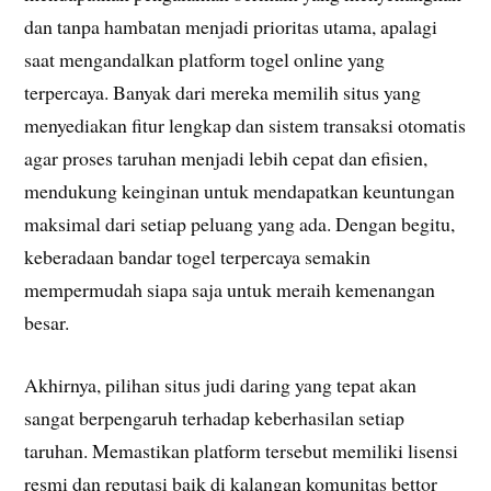
dan tanpa hambatan menjadi prioritas utama, apalagi
saat mengandalkan platform togel online yang
terpercaya. Banyak dari mereka memilih situs yang
menyediakan fitur lengkap dan sistem transaksi otomatis
agar proses taruhan menjadi lebih cepat dan efisien,
mendukung keinginan untuk mendapatkan keuntungan
maksimal dari setiap peluang yang ada. Dengan begitu,
keberadaan bandar togel terpercaya semakin
mempermudah siapa saja untuk meraih kemenangan
besar.
Akhirnya, pilihan situs judi daring yang tepat akan
sangat berpengaruh terhadap keberhasilan setiap
taruhan. Memastikan platform tersebut memiliki lisensi
resmi dan reputasi baik di kalangan komunitas bettor