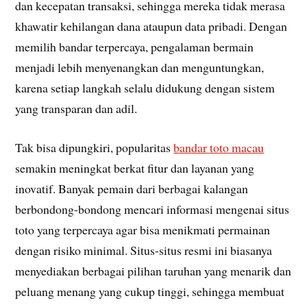
dan kecepatan transaksi, sehingga mereka tidak merasa
khawatir kehilangan dana ataupun data pribadi. Dengan
memilih bandar terpercaya, pengalaman bermain
menjadi lebih menyenangkan dan menguntungkan,
karena setiap langkah selalu didukung dengan sistem
yang transparan dan adil.
Tak bisa dipungkiri, popularitas
bandar toto macau
semakin meningkat berkat fitur dan layanan yang
inovatif. Banyak pemain dari berbagai kalangan
berbondong-bondong mencari informasi mengenai situs
toto yang terpercaya agar bisa menikmati permainan
dengan risiko minimal. Situs-situs resmi ini biasanya
menyediakan berbagai pilihan taruhan yang menarik dan
peluang menang yang cukup tinggi, sehingga membuat